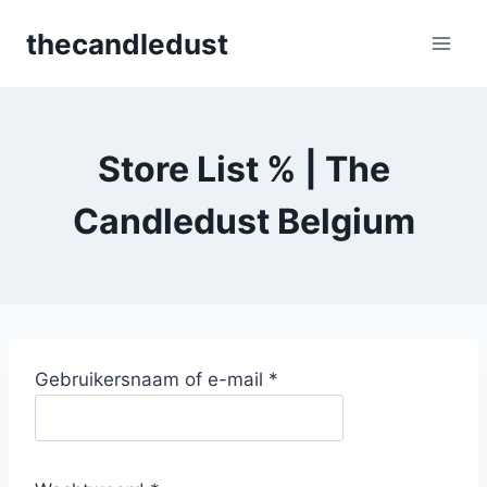
Skip
thecandledust
to
content
Store List % | The
Candledust Belgium
V
Gebruikersnaam of e-mail
*
e
r
e