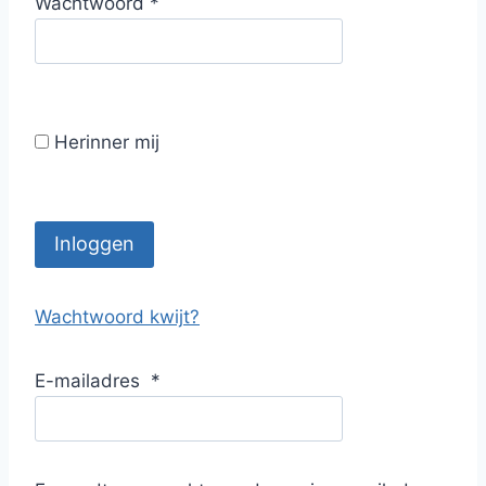
V
Wachtwoord
*
i
e
s
r
t
e
i
Herinner mij
s
t
Inloggen
Wachtwoord kwijt?
E-mailadres
*