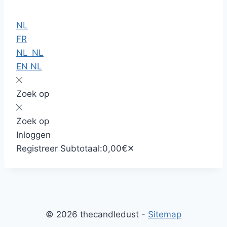
a
r
-
o
m
e
t
u
NL
s
o
t
FR
t
k
u
NL_NL
b
EN
NL
e
Zoek op
Zoek op
Inloggen
Registreer
Subtotaal:
0,00
€
✕
© 2026 thecandledust -
Sitemap