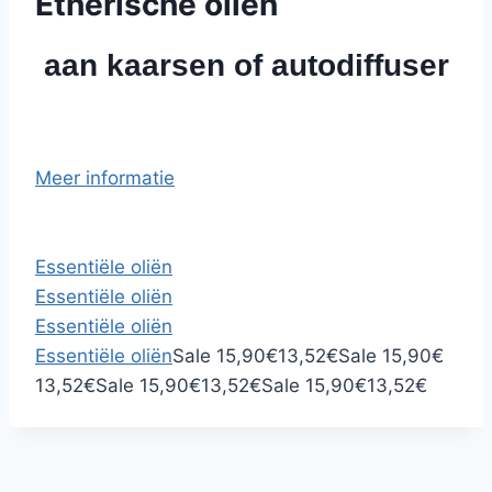
Etherische oliën
aan kaarsen of autodiffuser
Meer informatie
Essentiële oliën
Essentiële oliën
Essentiële oliën
O
H
Essentiële oliën
Sale
15,90
€
13,52
€
Sale
15,90
€
O
H
O
H
o
u
O
H
13,52
€
Sale
15,90
€
13,52
€
Sale
15,90
€
13,52
€
o
u
o
u
r
i
o
u
r
i
r
i
s
d
r
i
s
d
s
d
p
i
s
d