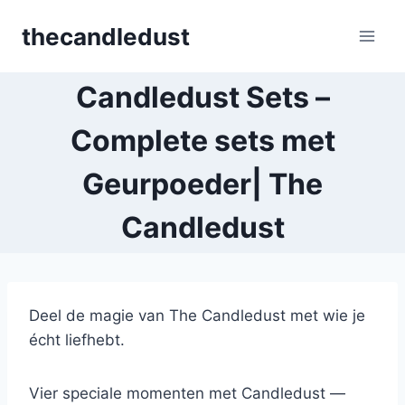
Skip
thecandledust
to
content
Candledust Sets –
Complete sets met
Geurpoeder| The
Candledust
Deel de magie van The Candledust met wie je
écht liefhebt.
Vier speciale momenten met Candledust —