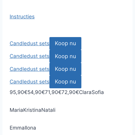
Instructies
Koop nu
Candledust sets
Koop nu
Candledust sets
Koop nu
Candledust sets
Koop nu
Candledust sets
95,90
€
54,90
€
71,90
€
72,90
€
Clara
Sofia
Maria
Kristina
Natali
Emma
Ilona