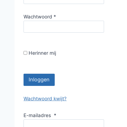
r
e
V
Wachtwoord
*
i
e
s
r
t
e
i
Herinner mij
s
t
Inloggen
Wachtwoord kwijt?
E-mailadres
*