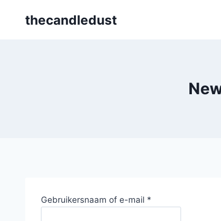
Skip
thecandledust
to
content
New
V
Gebruikersnaam of e-mail
*
e