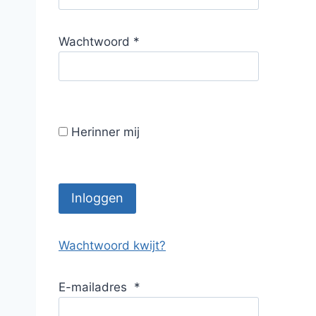
r
e
V
Wachtwoord
*
i
e
s
r
t
e
i
Herinner mij
s
t
Inloggen
Wachtwoord kwijt?
E-mailadres
*