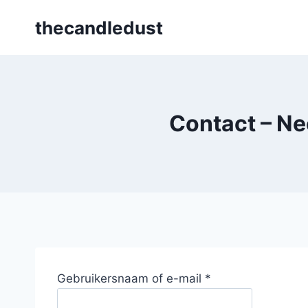
Skip
thecandledust
to
content
Contact – Ne
V
Gebruikersnaam of e-mail
*
e