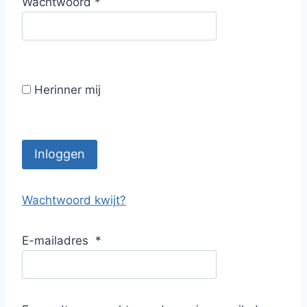
V
Wachtwoord
*
i
e
s
r
t
e
i
Herinner mij
s
t
Inloggen
Wachtwoord kwijt?
E-mailadres
*