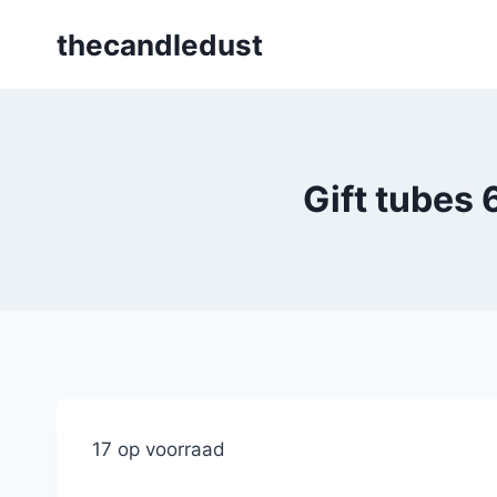
Skip
thecandledust
to
content
Gift tubes
17 op voorraad