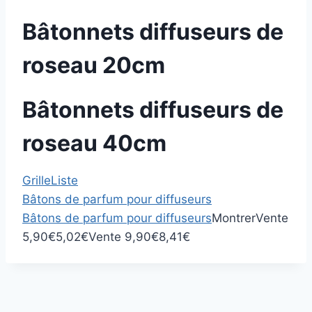
Bâtonnets diffuseurs de
roseau 20cm
Bâtonnets diffuseurs de
roseau 40cm
Grille
Liste
Bâtons de parfum pour diffuseurs
Bâtons de parfum pour diffuseurs
Montrer
Vente
L
L
L
L
5,90
€
5,02
€
Vente
9,90
€
8,41
€
e
e
e
e
p
p
p
p
r
r
r
r
i
i
i
i