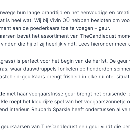
wege hun lange brandtijd en het eenvoudige en creatie
dat is heel wat! Wij bij Vivin OÜ hebben besloten om voor
ement aan de poederkaars toe te voegen – geur.
arsen bevat het assortiment van TheCandledust mom
nden die hij of zij heerlijk vindt. Lees hieronder meer
grass) is perfect voor het begin van de herfst. De geu
ras, waar dauwdruppels fonkelen op honderden spinnen
ehein-geurkaars brengt frisheid in elke ruimte, situati
le
met haar voorjaarsfrisse geur brengt het bruisende 
e roept het kleurrijke spel van het voorjaarszonnetje o
end interieur. Rhubarb Sparkle heeft ondertussen al vel
eurkaarsen van TheCandledust een geur vindt die perfec