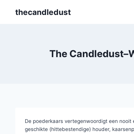
Skip
thecandledust
to
content
The Candledust–W
De poederkaars vertegenwoordigt een nooit e
geschikte (hittebestendige) houder, kaarsenp