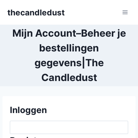
Skip
thecandledust
to
content
Mijn Account–Beheer je
bestellingen
gegevens|The
Candledust
Inloggen