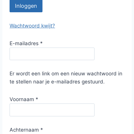
Inloggen
Wachtwoord kwijt?
V
E-mailadres
*
e
r
e
Er wordt een link om een nieuw wachtwoord in
i
te stellen naar je e-mailadres gestuurd.
s
t
Voornaam
*
Achternaam
*