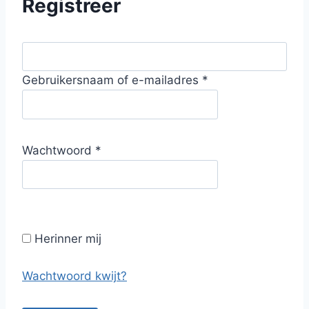
Registreer
V
Gebruikersnaam of e-mailadres
*
e
r
e
V
Wachtwoord
*
i
e
s
r
t
e
i
Herinner mij
s
t
Wachtwoord kwijt?