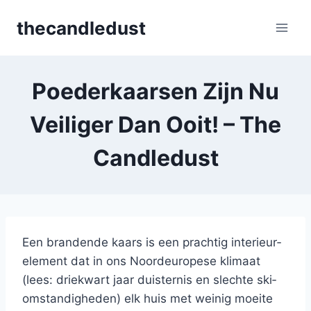
Skip
thecandledust
to
content
Poederkaarsen Zijn Nu
Veiliger Dan Ooit! – The
Candledust
Een brandende kaars is een prachtig interieur­
element dat in ons Noord­europese klimaat
(lees: drie­kwart jaar duisternis en slechte ski­
omstandigheden) elk huis met weinig moeite