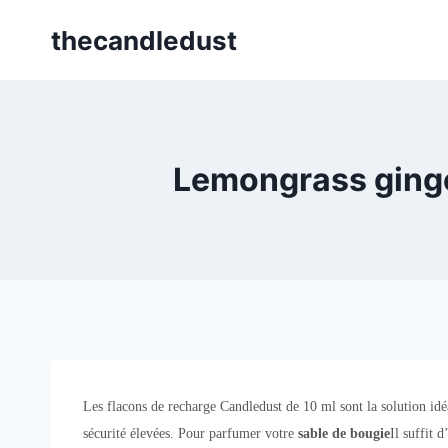
Skip
thecandledust
to
content
Lemongrass ginge
Les flacons de recharge Candledust de 10 ml sont la solution idéa
sécurité élevées. Pour parfumer votre
sable de bougie
Il suffit 