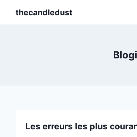
Skip
thecandledust
to
content
Blog
Les erreurs les plus coura